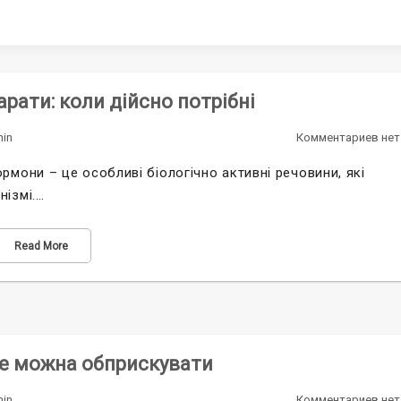
рати: коли дійсно потрібні
in
Комментариев нет
рмони – це особливі біологічно активні речовини, які
нізмі.…
Read More
не можна обприскувати
in
Комментариев нет