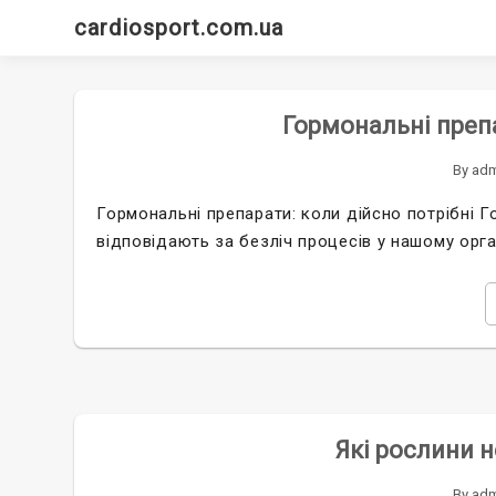
Skip
cardiosport.com.ua
to
content
Гормональні препа
By
adm
Гормональні препарати: коли дійсно потрібні Го
відповідають за безліч процесів у нашому орга
Які рослини 
By
adm